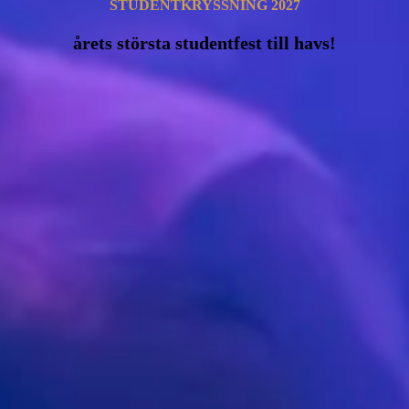
STUDENT­KRYSSNING 2027
årets största studentfest till havs!